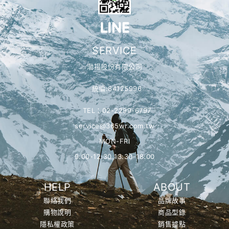
SERVICE
渤揚股份有限公司
統編:84125996
TEL：02-2299-6797
service@365wr.com.tw
MON-FRI
9:00-12:30 13:30-18:00
HELP
ABOUT
聯絡我們
品牌故事
購物說明
商品型錄
隱私權政策
銷售據點