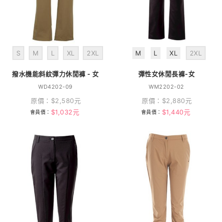
S
M
L
XL
2XL
M
L
XL
2XL
撥水機能斜紋彈力休閒褲 - 女
彈性女休閒長褲-女
WD4202-09
WM2202-02
原價：
$
2,580
元
原價：
$
2,880
元
$
1,032
元
$
1,440
元
會員價：
會員價：