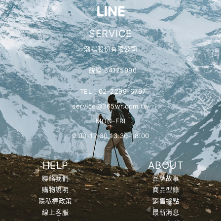
SERVICE
渤揚股份有限公司
統編:84125996
TEL：02-2299-6797
service@365wr.com.tw
MON-FRI
9:00-12:30 13:30-18:00
HELP
ABOUT
聯絡我們
品牌故事
購物說明
商品型錄
隱私權政策
銷售據點
線上客服
最新消息