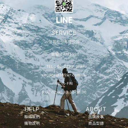
SERVICE
渤揚股份有限公司
統編:84125996
TEL：02-2299-6797
service@365wr.com.tw
MON-FRI
9:00-12:30 13:30-18:00
HELP
ABOUT
聯絡我們
品牌故事
購物說明
商品型錄