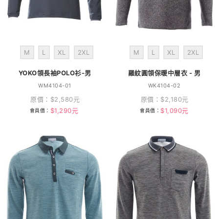
M
L
XL
2XL
M
L
XL
2XL
YOKO領長袖POLO衫-男
羅紋圓領保暖中層衣 - 男
WM4104-01
WK4104-02
原價：
$
2,580
元
原價：
$
2,180
元
$
1,290
元
$
1,090
元
會員價：
會員價：