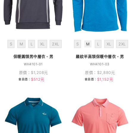
S
M
L
XL
2XL
S
M
L
XL
2XL
保暖圓領男中層衣 - 男
羅紋半高領保暖中層衣 - 男
WH4101-01
WH4101-03
原價：
$
1,208
元
原價：
$
2,880
元
$
512
元
$
1,152
元
會員價：
會員價：