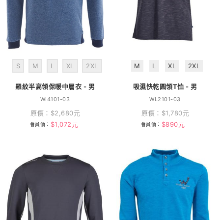
S
M
L
XL
2XL
M
L
XL
2XL
羅紋半高領保暖中層衣 - 男
吸濕快乾圓領T恤 - 男
WI4101-03
WL2101-03
原價：
$
2,680
元
原價：
$
1,780
元
$
1,072
元
$
890
元
會員價：
會員價：