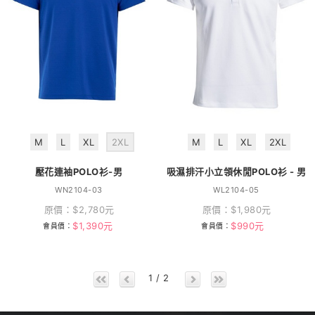
M
L
XL
2XL
M
L
XL
2XL
壓花連袖POLO衫-男
吸濕排汗小立領休閒POLO衫 - 男
WN2104-03
WL2104-05
原價：
$
2,780
元
原價：
$
1,980
元
$
1,390
元
$
990
元
會員價：
會員價：
1 / 2