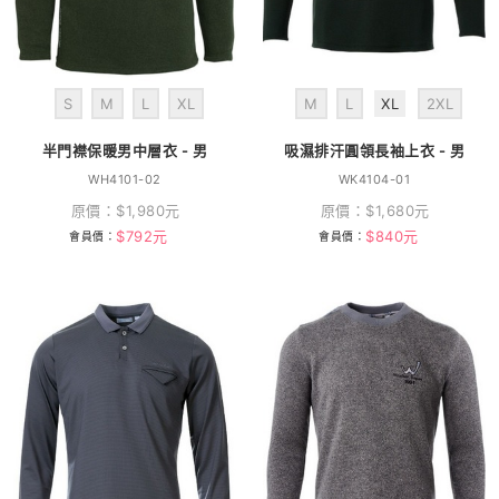
S
M
L
XL
M
L
XL
2XL
半門襟保暖男中層衣 - 男
吸濕排汗圓領長袖上衣 - 男
WH4101-02
WK4104-01
原價：
$
1,980
元
原價：
$
1,680
元
$
792
元
$
840
元
會員價：
會員價：