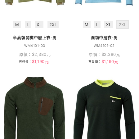
M
L
XL
2XL
M
L
XL
2XL
半高領開襟中層上衣-男
圓領中層衣-男
WM4101-03
WM4101-02
原價：
$
2,380
元
原價：
$
2,380
元
$
1,190
元
$
1,190
元
會員價：
會員價：