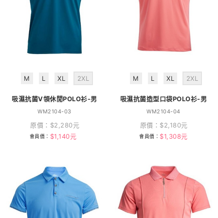
M
L
XL
2XL
M
L
XL
2XL
吸濕抗菌V領休閒POLO衫-男
吸濕抗菌造型口袋POLO衫-男
WM2104-03
WM2104-04
原價：
$
2,280
元
原價：
$
2,180
元
$
1,140
元
$
1,308
元
會員價：
會員價：