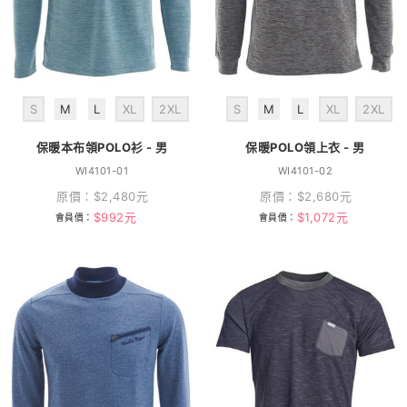
S
M
L
XL
2XL
S
M
L
XL
2XL
保暖本布領POLO衫 - 男
保暖POLO領上衣 - 男
WI4101-01
WI4101-02
原價：
$
2,480
元
原價：
$
2,680
元
$
992
元
$
1,072
元
會員價：
會員價：