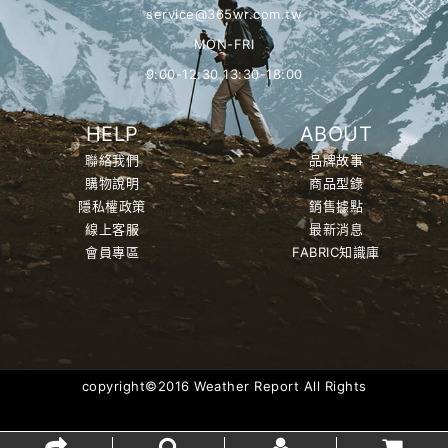
service@365wr.com.tw
MON-FRI
9:00-12:30 13:30-18:00
HELP
ABOUT
聯絡我們
品牌故事
購物說明
商品型錄
隱私權政策
銷售據點
線上客服
最新消息
會員專區
FABRIC知識庫
copyright©2016 Weather Report All Rights