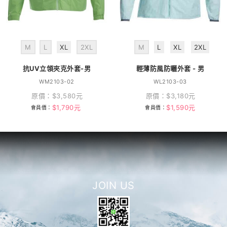
M
L
XL
2XL
M
L
XL
2XL
抗UV立領夾克外套-男
輕薄防風防曬外套 - 男
WM2103-02
WL2103-03
原價：
$
3,580
元
原價：
$
3,180
元
$
1,790
元
$
1,590
元
會員價：
會員價：
JOIN US