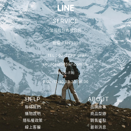
SERVICE
渤揚股份有限公司
統編:84125996
TEL：02-2299-6797
service@365wr.com.tw
MON-FRI
9:00-12:30 13:30-18:00
HELP
ABOUT
聯絡我們
品牌故事
購物說明
商品型錄
隱私權政策
銷售據點
線上客服
最新消息