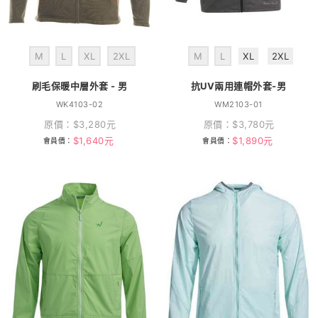
M
L
XL
2XL
M
L
XL
2XL
刷毛保暖中層外套 - 男
抗UV兩用連帽外套-男
WK4103-02
WM2103-01
原價：
$
3,280
元
原價：
$
3,780
元
$
1,640
元
$
1,890
元
會員價：
會員價：