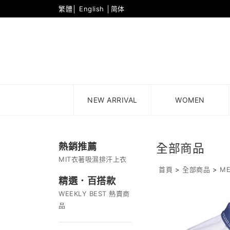
繁體
│
English
│
简体
NEW ARRIVAL
WOMEN
熱銷推薦
全部商品
MIT衣著吸濕排汗上衣
首頁
>
全部商品
>
M
精選．百搭款
WEEKLY BEST 熱賣商
品