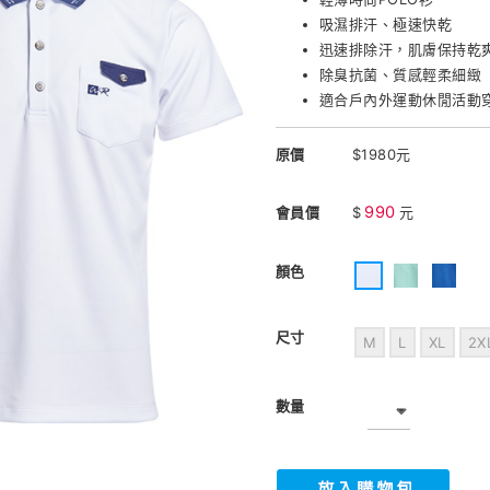
吸濕排汗、極速快乾
迅速排除汗，肌膚保持乾
除臭抗菌、質感輕柔細緻
適合戶內外運動休閒活動
原價
$1980元
990
會員價
$
元
顏色
尺寸
M
L
XL
2X
數量