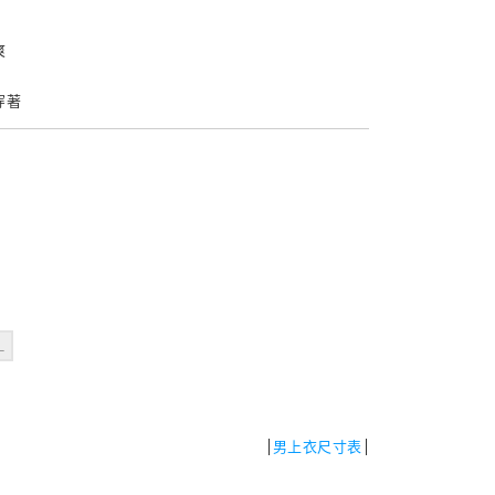
爽
穿著
L
男上衣尺寸表