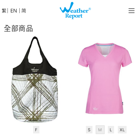
│
│
全部商品
F
S
M
L
XL