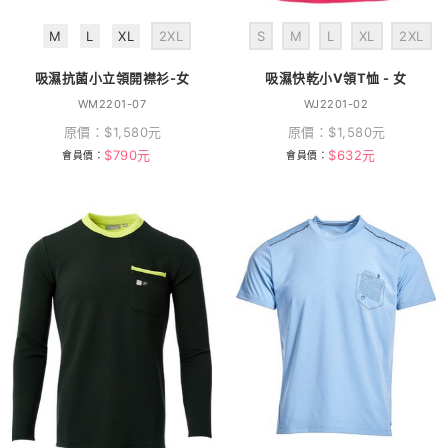
M
L
XL
2XL
S
M
L
XL
2XL
吸濕抗菌小立領開襟衫-女
吸濕快乾小V領T恤 - 女
WM2201-07
WJ2201-02
原價：
$
1,580
元
原價：
$
1,580
元
$
790
元
$
632
元
會員價：
會員價：