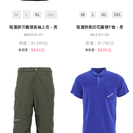
M
L
XL
2XL
M
L
XL
2XL
吸濕排汗圓領長袖上衣 - 男
吸濕快乾印花圓領T恤 - 男
WK4104-01
WL2101-04
原價：
$
1,680
元
原價：
$
1,780
元
$
840
元
$
890
元
會員價：
會員價：