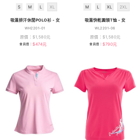
S
M
L
XL
M
L
XL
2XL
吸濕排汗休閒POLO衫 - 女
吸濕快乾圓領T恤 - 女
WH2201-01
WL2201-06
原價：
$
1,580
元
原價：
$
1,580
元
$
474
元
$
790
元
會員價：
會員價：