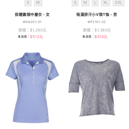
S
M
S
M
L
XL
2XL
保暖圓領中層衣 - 女
吸濕排汗小V領T恤 - 男
WH4201-01
WF2101-02
原價：
$
1,280
元
原價：
$
1,380
元
$
512
元
$
414
元
會員價：
會員價：