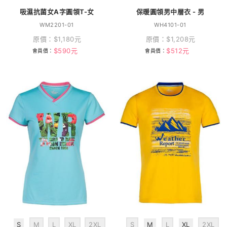
吸濕抗菌女A字圓領T-女
保暖圓領男中層衣 - 男
WM2201-01
WH4101-01
原價：
$
1,180
元
原價：
$
1,208
元
$
590
元
$
512
元
會員價：
會員價：
S
M
L
XL
2XL
S
M
L
XL
2XL