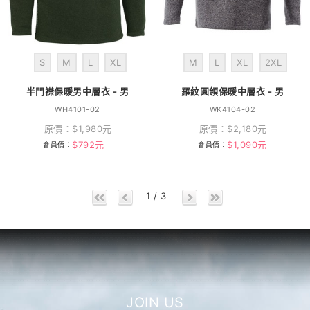
S
M
L
XL
M
L
XL
2XL
半門襟保暖男中層衣 - 男
羅紋圓領保暖中層衣 - 男
WH4101-02
WK4104-02
原價：
$
1,980
元
原價：
$
2,180
元
$
792
元
$
1,090
元
會員價：
會員價：
1 / 3
JOIN US