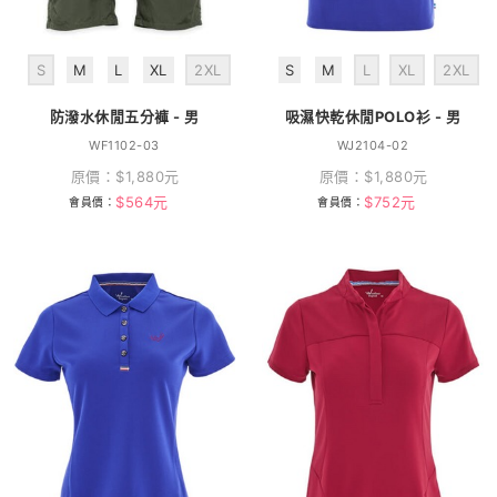
S
M
L
XL
2XL
S
M
L
XL
2XL
防潑水休閒五分褲 - 男
吸濕快乾休閒POLO衫 - 男
WF1102-03
WJ2104-02
原價：
$
1,880
元
原價：
$
1,880
元
$
564
元
$
752
元
會員價：
會員價：