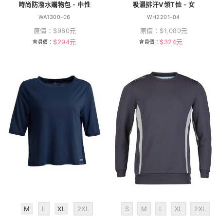
時尚防潑水購物包 - 中性
吸濕排汗V領T恤 - 女
WA1300-06
WH2201-04
原價：
$
980
元
原價：
$
1,080
元
$
294
元
$
324
元
會員價：
會員價：
M
L
XL
2XL
S
M
L
XL
2XL